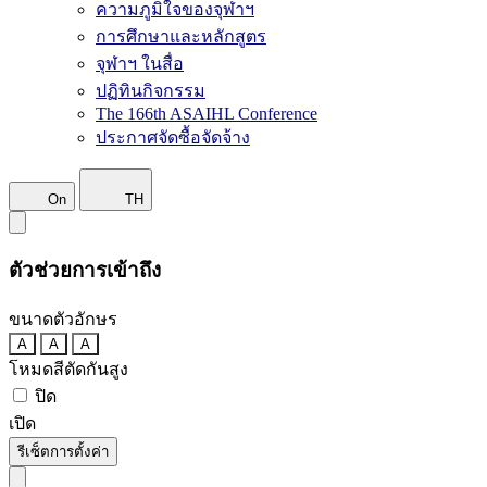
ความภูมิใจของจุฬาฯ
การศึกษาและหลักสูตร
จุฬาฯ ในสื่อ
ปฏิทินกิจกรรม
The 166th ASAIHL Conference
ประกาศจัดซื้อจัดจ้าง
On
TH
ตัวช่วยการเข้าถึง
ขนาดตัวอักษร
A
A
A
โหมดสีตัดกันสูง
ปิด
เปิด
รีเซ็ตการตั้งค่า