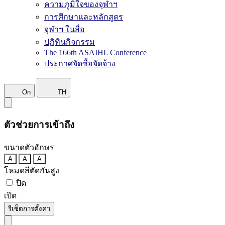
ความภูมิใจของจุฬาฯ
การศึกษาและหลักสูตร
จุฬาฯ ในสื่อ
ปฏิทินกิจกรรม
The 166th ASAIHL Conference
ประกาศจัดซื้อจัดจ้าง
On
TH
ตัวช่วยการเข้าถึง
ขนาดตัวอักษร
A
A
A
โหมดสีตัดกันสูง
ปิด
เปิด
รีเซ็ตการตั้งค่า