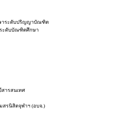
กษาระดับปริญญาบัณฑิต
ระดับบัณฑิตศึกษา
ยีสารสนเทศ
สรนิสิตจุฬาฯ (อบจ.)