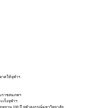
ะ
ิจาคให้จุฬาฯ
รมราชสมภพฯ
มะเร็งจุฬาฯ
ุทยาน 100 ปี จุฬาลงกรณ์มหาวิทยาลัย