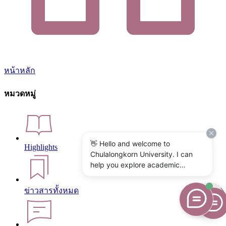
หน้าหลัก
หมวดหมู่
👋 Hello and welcome to
Highlights
Chulalongkorn University. I can
help you explore academic
programs, admissions, research,
campus life, and university
ข่าวสารทั้งหมด
services. What would you like to
know?