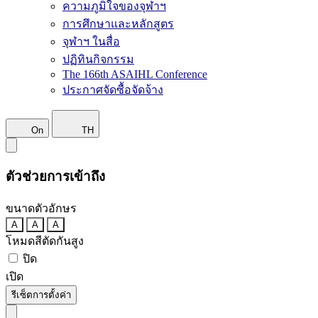
ความภูมิใจของจุฬาฯ
การศึกษาและหลักสูตร
จุฬาฯ ในสื่อ
ปฏิทินกิจกรรม
The 166th ASAIHL Conference
ประกาศจัดซื้อจัดจ้าง
On
TH
ตัวช่วยการเข้าถึง
ขนาดตัวอักษร
A
A
A
โหมดสีตัดกันสูง
ปิด
เปิด
รีเซ็ตการตั้งค่า