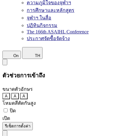
ความภูมิใจของจุฬาฯ
การศึกษาและหลักสูตร
จุฬาฯ ในสื่อ
ปฏิทินกิจกรรม
The 166th ASAIHL Conference
ประกาศจัดซื้อจัดจ้าง
On
TH
ตัวช่วยการเข้าถึง
ขนาดตัวอักษร
A
A
A
โหมดสีตัดกันสูง
ปิด
เปิด
รีเซ็ตการตั้งค่า