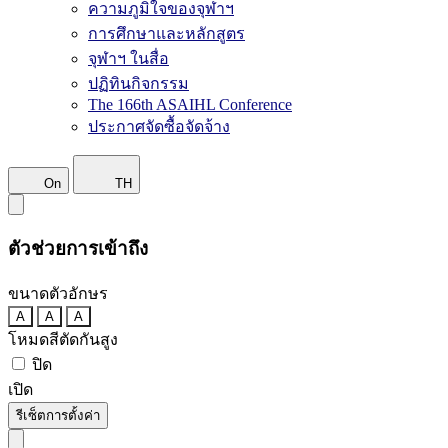
ความภูมิใจของจุฬาฯ
การศึกษาและหลักสูตร
จุฬาฯ ในสื่อ
ปฏิทินกิจกรรม
The 166th ASAIHL Conference
ประกาศจัดซื้อจัดจ้าง
On
TH
ตัวช่วยการเข้าถึง
ขนาดตัวอักษร
A
A
A
โหมดสีตัดกันสูง
ปิด
เปิด
รีเซ็ตการตั้งค่า