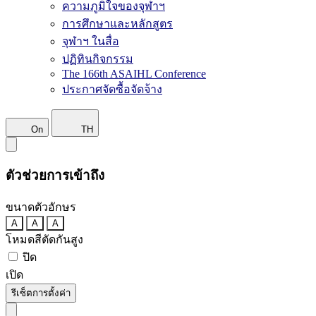
ความภูมิใจของจุฬาฯ
การศึกษาและหลักสูตร
จุฬาฯ ในสื่อ
ปฏิทินกิจกรรม
The 166th ASAIHL Conference
ประกาศจัดซื้อจัดจ้าง
On
TH
ตัวช่วยการเข้าถึง
ขนาดตัวอักษร
A
A
A
โหมดสีตัดกันสูง
ปิด
เปิด
รีเซ็ตการตั้งค่า