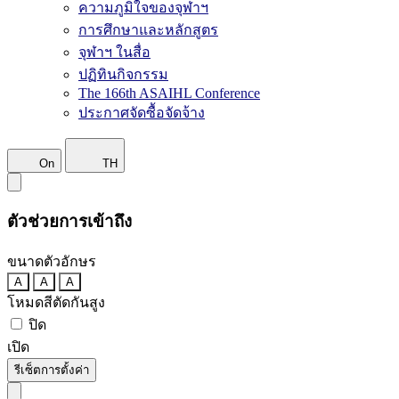
ความภูมิใจของจุฬาฯ
การศึกษาและหลักสูตร
จุฬาฯ ในสื่อ
ปฏิทินกิจกรรม
The 166th ASAIHL Conference
ประกาศจัดซื้อจัดจ้าง
On
TH
ตัวช่วยการเข้าถึง
ขนาดตัวอักษร
A
A
A
โหมดสีตัดกันสูง
ปิด
เปิด
รีเซ็ตการตั้งค่า