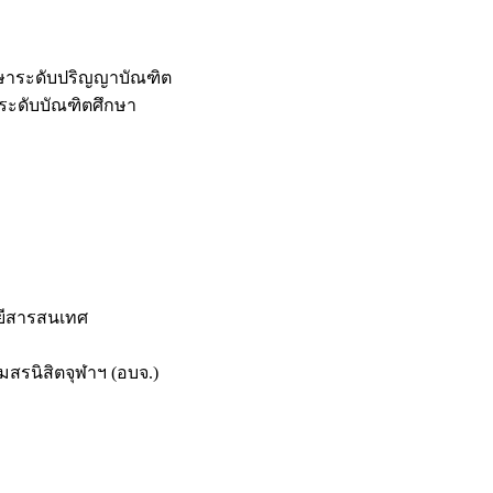
กษาระดับปริญญาบัณฑิต
ระดับบัณฑิตศึกษา
ยีสารสนเทศ
สรนิสิตจุฬาฯ (อบจ.)