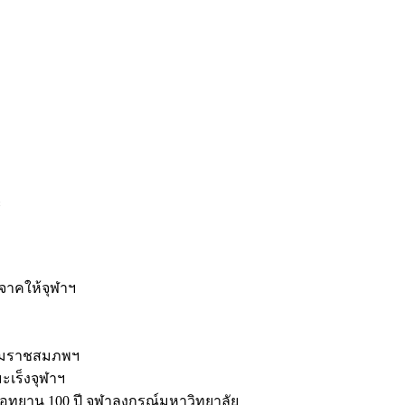
ะ
ิจาคให้จุฬาฯ
รมราชสมภพฯ
มะเร็งจุฬาฯ
ุทยาน 100 ปี จุฬาลงกรณ์มหาวิทยาลัย