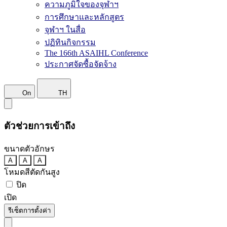
ความภูมิใจของจุฬาฯ
การศึกษาและหลักสูตร
จุฬาฯ ในสื่อ
ปฏิทินกิจกรรม
The 166th ASAIHL Conference
ประกาศจัดซื้อจัดจ้าง
On
TH
ตัวช่วยการเข้าถึง
ขนาดตัวอักษร
A
A
A
โหมดสีตัดกันสูง
ปิด
เปิด
รีเซ็ตการตั้งค่า