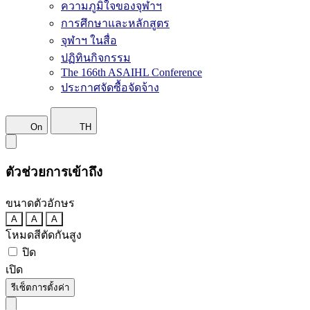
ความภูมิใจของจุฬาฯ
การศึกษาและหลักสูตร
จุฬาฯ ในสื่อ
ปฏิทินกิจกรรม
The 166th ASAIHL Conference
ประกาศจัดซื้อจัดจ้าง
On
TH
ตัวช่วยการเข้าถึง
ขนาดตัวอักษร
A
A
A
โหมดสีตัดกันสูง
ปิด
เปิด
รีเซ็ตการตั้งค่า