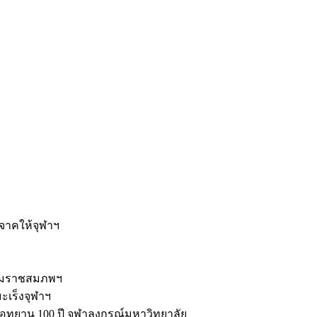
ะ
ิจาคให้จุฬาฯ
รมราชสมภพฯ
มะเร็งจุฬาฯ
ุทยาน 100 ปี จุฬาลงกรณ์มหาวิทยาลัย