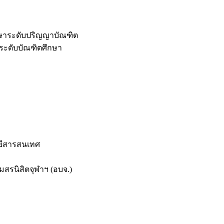
กษาระดับปริญญาบัณฑิต
ระดับบัณฑิตศึกษา
ยีสารสนเทศ
สรนิสิตจุฬาฯ (อบจ.)