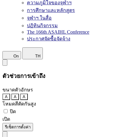
ความภูมิใจของจุฬาฯ
การศึกษาและหลักสูตร
จุฬาฯ ในสื่อ
ปฏิทินกิจกรรม
The 166th ASAIHL Conference
ประกาศจัดซื้อจัดจ้าง
On
TH
ตัวช่วยการเข้าถึง
ขนาดตัวอักษร
A
A
A
โหมดสีตัดกันสูง
ปิด
เปิด
รีเซ็ตการตั้งค่า