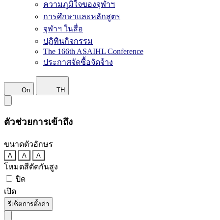
ความภูมิใจของจุฬาฯ
การศึกษาและหลักสูตร
จุฬาฯ ในสื่อ
ปฏิทินกิจกรรม
The 166th ASAIHL Conference
ประกาศจัดซื้อจัดจ้าง
On
TH
ตัวช่วยการเข้าถึง
ขนาดตัวอักษร
A
A
A
โหมดสีตัดกันสูง
ปิด
เปิด
รีเซ็ตการตั้งค่า