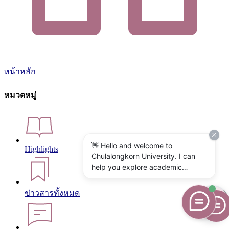
หน้าหลัก
หมวดหมู่
👋 Hello and welcome to
Highlights
Chulalongkorn University. I can
help you explore academic
programs, admissions, research,
campus life, and university
ข่าวสารทั้งหมด
services. What would you like to
know?