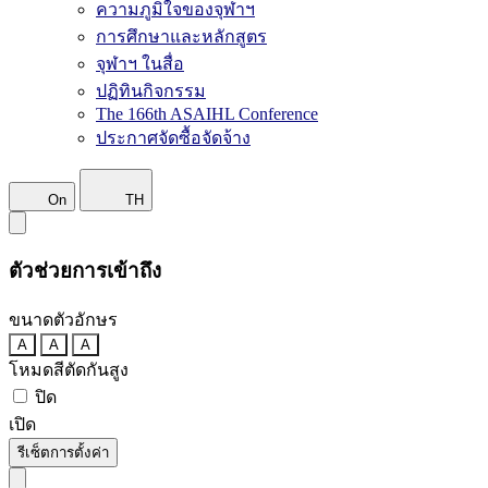
ความภูมิใจของจุฬาฯ
การศึกษาและหลักสูตร
จุฬาฯ ในสื่อ
ปฏิทินกิจกรรม
The 166th ASAIHL Conference
ประกาศจัดซื้อจัดจ้าง
On
TH
ตัวช่วยการเข้าถึง
ขนาดตัวอักษร
A
A
A
โหมดสีตัดกันสูง
ปิด
เปิด
รีเซ็ตการตั้งค่า