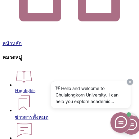
หน้าหลัก
หมวดหมู่
👋 Hello and welcome to
Highlights
Chulalongkorn University. I can
help you explore academic
programs, admissions, research,
campus life, and university
ข่าวสารทั้งหมด
services. What would you like to
know?