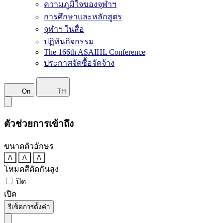
ความภูมิใจของจุฬาฯ
การศึกษาและหลักสูตร
จุฬาฯ ในสื่อ
ปฏิทินกิจกรรม
The 166th ASAIHL Conference
ประกาศจัดซื้อจัดจ้าง
On
TH
ตัวช่วยการเข้าถึง
ขนาดตัวอักษร
A
A
A
โหมดสีตัดกันสูง
ปิด
เปิด
รีเซ็ตการตั้งค่า