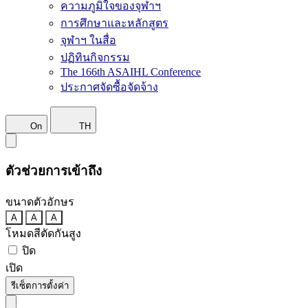
ความภูมิใจของจุฬาฯ
การศึกษาและหลักสูตร
จุฬาฯ ในสื่อ
ปฏิทินกิจกรรม
The 166th ASAIHL Conference
ประกาศจัดซื้อจัดจ้าง
On
TH
ตัวช่วยการเข้าถึง
ขนาดตัวอักษร
A
A
A
โหมดสีตัดกันสูง
ปิด
เปิด
รีเซ็ตการตั้งค่า