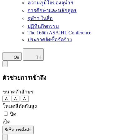
ความภูมิใจของจุฬาฯ
การศึกษาและหลักสูตร
จุฬาฯ ในสื่อ
ปฏิทินกิจกรรม
The 166th ASAIHL Conference
ประกาศจัดซื้อจัดจ้าง
On
TH
ตัวช่วยการเข้าถึง
ขนาดตัวอักษร
A
A
A
โหมดสีตัดกันสูง
ปิด
เปิด
รีเซ็ตการตั้งค่า