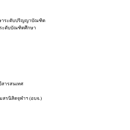
กษาระดับปริญญาบัณฑิต
ระดับบัณฑิตศึกษา
ยีสารสนเทศ
สรนิสิตจุฬาฯ (อบจ.)