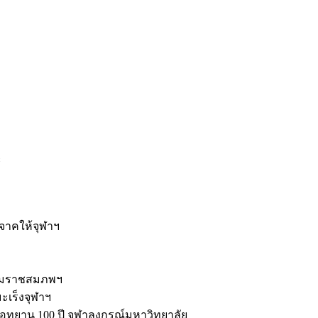
ะ
ิจาคให้จุฬาฯ
รมราชสมภพฯ
มะเร็งจุฬาฯ
ุทยาน 100 ปี จุฬาลงกรณ์มหาวิทยาลัย