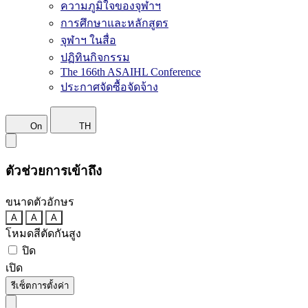
ความภูมิใจของจุฬาฯ
การศึกษาและหลักสูตร
จุฬาฯ ในสื่อ
ปฏิทินกิจกรรม
The 166th ASAIHL Conference
ประกาศจัดซื้อจัดจ้าง
On
TH
ตัวช่วยการเข้าถึง
ขนาดตัวอักษร
A
A
A
โหมดสีตัดกันสูง
ปิด
เปิด
รีเซ็ตการตั้งค่า