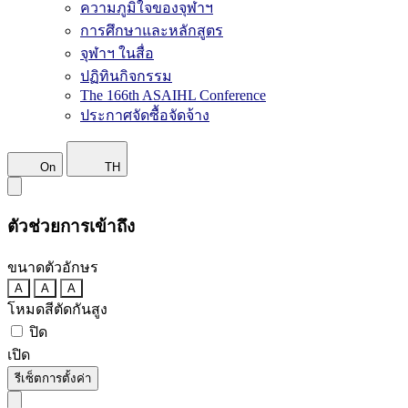
ความภูมิใจของจุฬาฯ
การศึกษาและหลักสูตร
จุฬาฯ ในสื่อ
ปฏิทินกิจกรรม
The 166th ASAIHL Conference
ประกาศจัดซื้อจัดจ้าง
On
TH
ตัวช่วยการเข้าถึง
ขนาดตัวอักษร
A
A
A
โหมดสีตัดกันสูง
ปิด
เปิด
รีเซ็ตการตั้งค่า