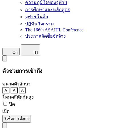
ความภูมิใจของจุฬาฯ
การศึกษาและหลักสูตร
จุฬาฯ ในสื่อ
ปฏิทินกิจกรรม
The 166th ASAIHL Conference
ประกาศจัดซื้อจัดจ้าง
On
TH
ตัวช่วยการเข้าถึง
ขนาดตัวอักษร
A
A
A
โหมดสีตัดกันสูง
ปิด
เปิด
รีเซ็ตการตั้งค่า