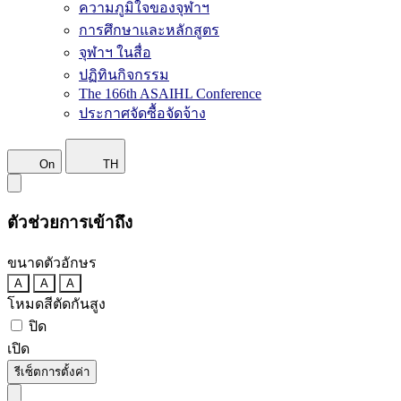
ความภูมิใจของจุฬาฯ
การศึกษาและหลักสูตร
จุฬาฯ ในสื่อ
ปฏิทินกิจกรรม
The 166th ASAIHL Conference
ประกาศจัดซื้อจัดจ้าง
On
TH
ตัวช่วยการเข้าถึง
ขนาดตัวอักษร
A
A
A
โหมดสีตัดกันสูง
ปิด
เปิด
รีเซ็ตการตั้งค่า