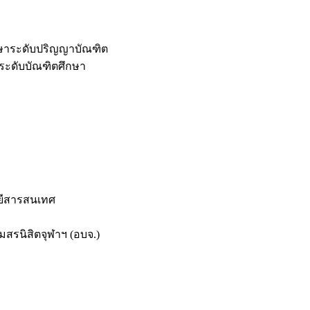
กษาระดับปริญญาบัณฑิต
ระดับบัณฑิตศึกษา
ยีสารสนเทศ
สรนิสิตจุฬาฯ (อบจ.)