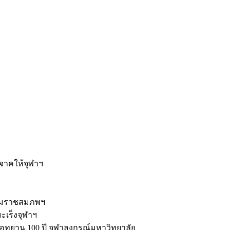
ะ
ิจาคให้จุฬาฯ
รมราชสมภพฯ
มะเร็งจุฬาฯ
ุทยาน 100 ปี จุฬาลงกรณ์มหาวิทยาลัย