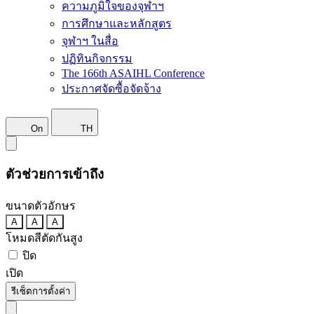
ความภูมิใจของจุฬาฯ
การศึกษาและหลักสูตร
จุฬาฯ ในสื่อ
ปฏิทินกิจกรรม
The 166th ASAIHL Conference
ประกาศจัดซื้อจัดจ้าง
On
TH
ตัวช่วยการเข้าถึง
ขนาดตัวอักษร
A
A
A
โหมดสีตัดกันสูง
ปิด
เปิด
รีเซ็ตการตั้งค่า