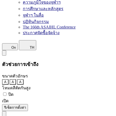
ความภูมิใจของจุฬาฯ
การศึกษาและหลักสูตร
จุฬาฯ ในสื่อ
ปฏิทินกิจกรรม
The 166th ASAIHL Conference
ประกาศจัดซื้อจัดจ้าง
On
TH
ตัวช่วยการเข้าถึง
ขนาดตัวอักษร
A
A
A
โหมดสีตัดกันสูง
ปิด
เปิด
รีเซ็ตการตั้งค่า