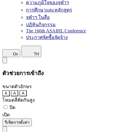
ความภูมิใจของจุฬาฯ
การศึกษาและหลักสูตร
จุฬาฯ ในสื่อ
ปฏิทินกิจกรรม
The 166th ASAIHL Conference
ประกาศจัดซื้อจัดจ้าง
On
TH
ตัวช่วยการเข้าถึง
ขนาดตัวอักษร
A
A
A
โหมดสีตัดกันสูง
ปิด
เปิด
รีเซ็ตการตั้งค่า