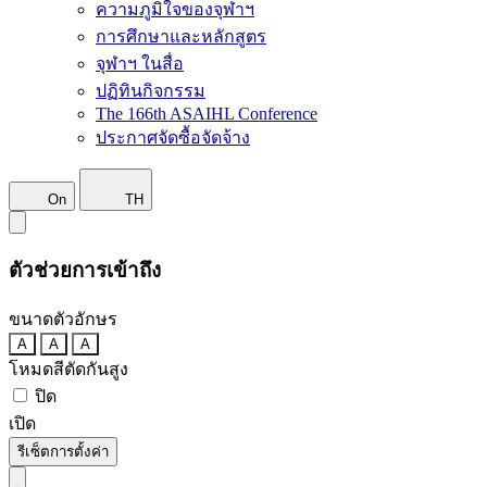
ความภูมิใจของจุฬาฯ
การศึกษาและหลักสูตร
จุฬาฯ ในสื่อ
ปฏิทินกิจกรรม
The 166th ASAIHL Conference
ประกาศจัดซื้อจัดจ้าง
On
TH
ตัวช่วยการเข้าถึง
ขนาดตัวอักษร
A
A
A
โหมดสีตัดกันสูง
ปิด
เปิด
รีเซ็ตการตั้งค่า