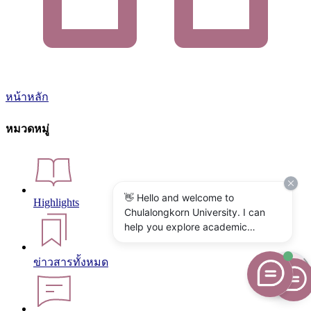
หน้าหลัก
หมวดหมู่
👋 Hello and welcome to
Highlights
Chulalongkorn University. I can
help you explore academic
programs, admissions, research,
campus life, and university
ข่าวสารทั้งหมด
services. What would you like to
know?