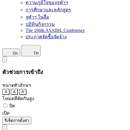
ความภูมิใจของจุฬาฯ
การศึกษาและหลักสูตร
จุฬาฯ ในสื่อ
ปฏิทินกิจกรรม
The 166th ASAIHL Conference
ประกาศจัดซื้อจัดจ้าง
On
TH
ตัวช่วยการเข้าถึง
ขนาดตัวอักษร
A
A
A
โหมดสีตัดกันสูง
ปิด
เปิด
รีเซ็ตการตั้งค่า