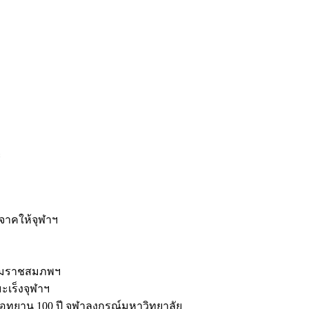
ะ
ิจาคให้จุฬาฯ
รมราชสมภพฯ
มะเร็งจุฬาฯ
ุทยาน 100 ปี จุฬาลงกรณ์มหาวิทยาลัย