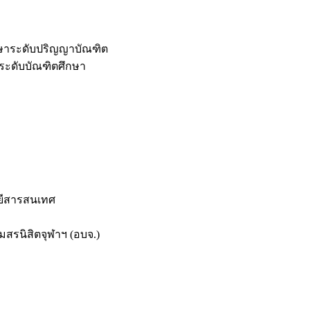
กษาระดับปริญญาบัณฑิต
ระดับบัณฑิตศึกษา
ยีสารสนเทศ
สรนิสิตจุฬาฯ (อบจ.)