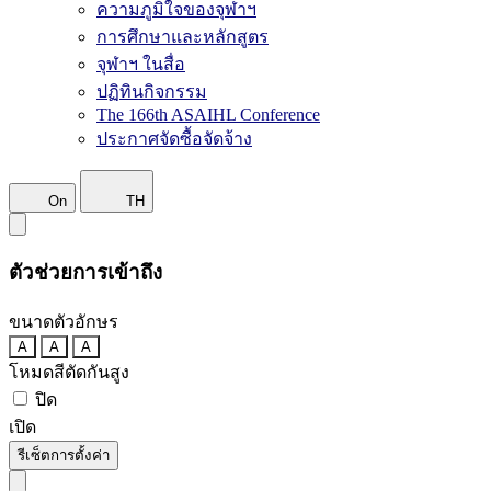
ความภูมิใจของจุฬาฯ
การศึกษาและหลักสูตร
จุฬาฯ ในสื่อ
ปฏิทินกิจกรรม
The 166th ASAIHL Conference
ประกาศจัดซื้อจัดจ้าง
On
TH
ตัวช่วยการเข้าถึง
ขนาดตัวอักษร
A
A
A
โหมดสีตัดกันสูง
ปิด
เปิด
รีเซ็ตการตั้งค่า