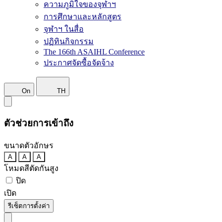
ความภูมิใจของจุฬาฯ
การศึกษาและหลักสูตร
จุฬาฯ ในสื่อ
ปฏิทินกิจกรรม
The 166th ASAIHL Conference
ประกาศจัดซื้อจัดจ้าง
On
TH
ตัวช่วยการเข้าถึง
ขนาดตัวอักษร
A
A
A
โหมดสีตัดกันสูง
ปิด
เปิด
รีเซ็ตการตั้งค่า