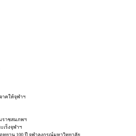
ะ
ิจาคให้จุฬาฯ
รมราชสมภพฯ
มะเร็งจุฬาฯ
ุทยาน 100 ปี จุฬาลงกรณ์มหาวิทยาลัย