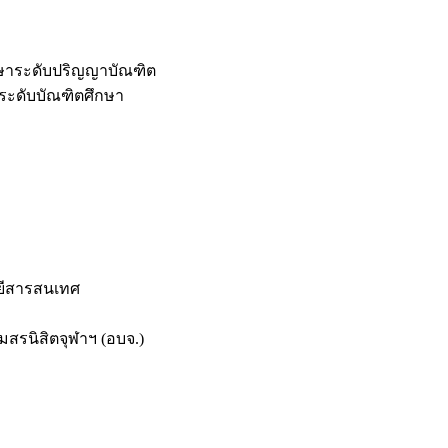
กษาระดับปริญญาบัณฑิต
ระดับบัณฑิตศึกษา
ยีสารสนเทศ
สรนิสิตจุฬาฯ (อบจ.)