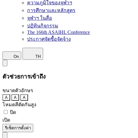
ความภูมิใจของจุฬาฯ
การศึกษาและหลักสูตร
จุฬาฯ ในสื่อ
ปฏิทินกิจกรรม
The 166th ASAIHL Conference
ประกาศจัดซื้อจัดจ้าง
On
TH
ตัวช่วยการเข้าถึง
ขนาดตัวอักษร
A
A
A
โหมดสีตัดกันสูง
ปิด
เปิด
รีเซ็ตการตั้งค่า