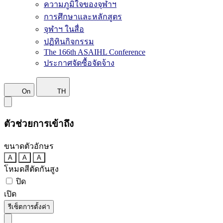
ความภูมิใจของจุฬาฯ
การศึกษาและหลักสูตร
จุฬาฯ ในสื่อ
ปฏิทินกิจกรรม
The 166th ASAIHL Conference
ประกาศจัดซื้อจัดจ้าง
On
TH
ตัวช่วยการเข้าถึง
ขนาดตัวอักษร
A
A
A
โหมดสีตัดกันสูง
ปิด
เปิด
รีเซ็ตการตั้งค่า