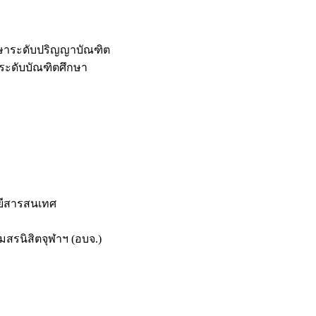
กษาระดับปริญญาบัณฑิต
ระดับบัณฑิตศึกษา
ยีสารสนเทศ
สรนิสิตจุฬาฯ (อบจ.)