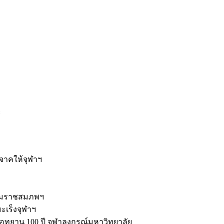
ะ
ิจาคให้จุฬาฯ
รมราชสมภพฯ
มะเร็งจุฬาฯ
ุทยาน 100 ปี จุฬาลงกรณ์มหาวิทยาลัย