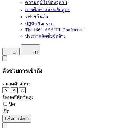
ความภูมิใจของจุฬาฯ
การศึกษาและหลักสูตร
จุฬาฯ ในสื่อ
ปฏิทินกิจกรรม
The 166th ASAIHL Conference
ประกาศจัดซื้อจัดจ้าง
On
TH
ตัวช่วยการเข้าถึง
ขนาดตัวอักษร
A
A
A
โหมดสีตัดกันสูง
ปิด
เปิด
รีเซ็ตการตั้งค่า