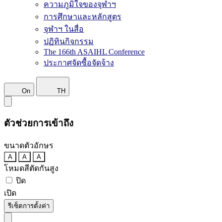
ความภูมิใจของจุฬาฯ
การศึกษาและหลักสูตร
จุฬาฯ ในสื่อ
ปฏิทินกิจกรรม
The 166th ASAIHL Conference
ประกาศจัดซื้อจัดจ้าง
On
TH
ตัวช่วยการเข้าถึง
ขนาดตัวอักษร
A
A
A
โหมดสีตัดกันสูง
ปิด
เปิด
รีเซ็ตการตั้งค่า