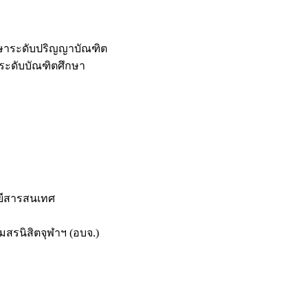
กษาระดับปริญญาบัณฑิต
ระดับบัณฑิตศึกษา
ยีสารสนเทศ
สรนิสิตจุฬาฯ (อบจ.)