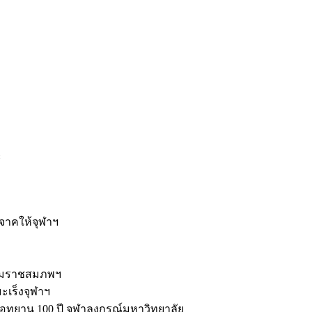
ะ
ิจาคให้จุฬาฯ
รมราชสมภพฯ
มะเร็งจุฬาฯ
ุทยาน 100 ปี จุฬาลงกรณ์มหาวิทยาลัย