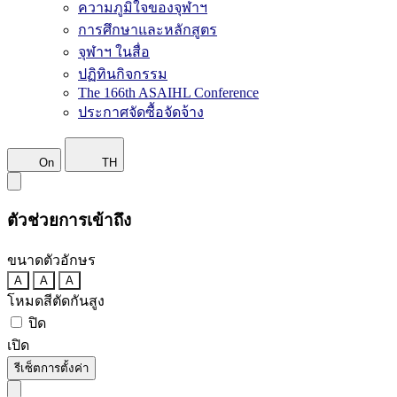
ความภูมิใจของจุฬาฯ
การศึกษาและหลักสูตร
จุฬาฯ ในสื่อ
ปฏิทินกิจกรรม
The 166th ASAIHL Conference
ประกาศจัดซื้อจัดจ้าง
On
TH
ตัวช่วยการเข้าถึง
ขนาดตัวอักษร
A
A
A
โหมดสีตัดกันสูง
ปิด
เปิด
รีเซ็ตการตั้งค่า