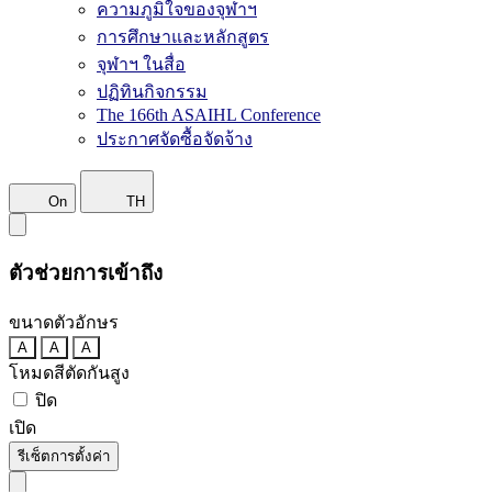
ความภูมิใจของจุฬาฯ
การศึกษาและหลักสูตร
จุฬาฯ ในสื่อ
ปฏิทินกิจกรรม
The 166th ASAIHL Conference
ประกาศจัดซื้อจัดจ้าง
On
TH
ตัวช่วยการเข้าถึง
ขนาดตัวอักษร
A
A
A
โหมดสีตัดกันสูง
ปิด
เปิด
รีเซ็ตการตั้งค่า