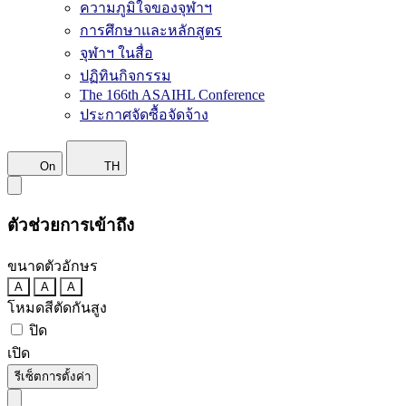
ความภูมิใจของจุฬาฯ
การศึกษาและหลักสูตร
จุฬาฯ ในสื่อ
ปฏิทินกิจกรรม
The 166th ASAIHL Conference
ประกาศจัดซื้อจัดจ้าง
On
TH
ตัวช่วยการเข้าถึง
ขนาดตัวอักษร
A
A
A
โหมดสีตัดกันสูง
ปิด
เปิด
รีเซ็ตการตั้งค่า