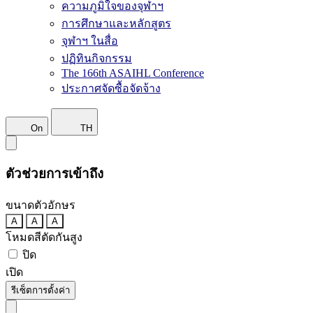
ความภูมิใจของจุฬาฯ
การศึกษาและหลักสูตร
จุฬาฯ ในสื่อ
ปฏิทินกิจกรรม
The 166th ASAIHL Conference
ประกาศจัดซื้อจัดจ้าง
On
TH
ตัวช่วยการเข้าถึง
ขนาดตัวอักษร
A
A
A
โหมดสีตัดกันสูง
ปิด
เปิด
รีเซ็ตการตั้งค่า