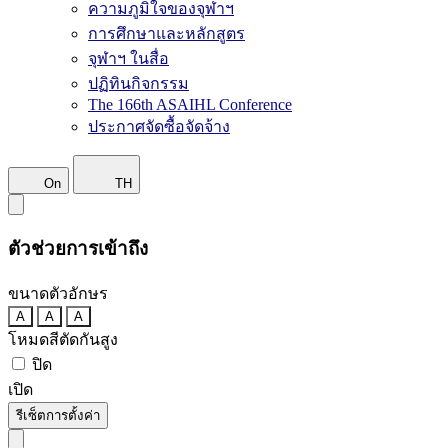
ความภูมิใจของจุฬาฯ
การศึกษาและหลักสูตร
จุฬาฯ ในสื่อ
ปฏิทินกิจกรรม
The 166th ASAIHL Conference
ประกาศจัดซื้อจัดจ้าง
On
TH
ตัวช่วยการเข้าถึง
ขนาดตัวอักษร
A
A
A
โหมดสีตัดกันสูง
ปิด
เปิด
รีเซ็ตการตั้งค่า