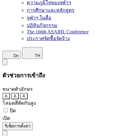
ความภูมิใจของจุฬาฯ
การศึกษาและหลักสูตร
จุฬาฯ ในสื่อ
ปฏิทินกิจกรรม
The 166th ASAIHL Conference
ประกาศจัดซื้อจัดจ้าง
On
TH
ตัวช่วยการเข้าถึง
ขนาดตัวอักษร
A
A
A
โหมดสีตัดกันสูง
ปิด
เปิด
รีเซ็ตการตั้งค่า