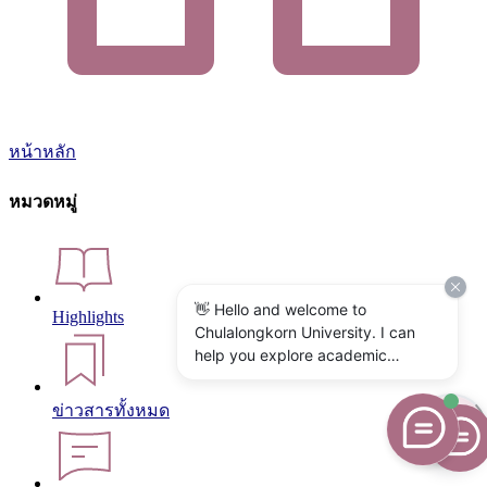
หน้าหลัก
หมวดหมู่
👋 Hello and welcome to
Highlights
Chulalongkorn University. I can
help you explore academic
programs, admissions, research,
campus life, and university
ข่าวสารทั้งหมด
services. What would you like to
know?