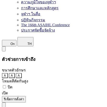
ความภูมิใจของจุฬาฯ
การศึกษาและหลักสูตร
จุฬาฯ ในสื่อ
ปฏิทินกิจกรรม
The 166th ASAIHL Conference
ประกาศจัดซื้อจัดจ้าง
On
TH
ตัวช่วยการเข้าถึง
ขนาดตัวอักษร
A
A
A
โหมดสีตัดกันสูง
ปิด
เปิด
รีเซ็ตการตั้งค่า