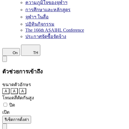
ความภูมิใจของจุฬาฯ
การศึกษาและหลักสูตร
จุฬาฯ ในสื่อ
ปฏิทินกิจกรรม
The 166th ASAIHL Conference
ประกาศจัดซื้อจัดจ้าง
On
TH
ตัวช่วยการเข้าถึง
ขนาดตัวอักษร
A
A
A
โหมดสีตัดกันสูง
ปิด
เปิด
รีเซ็ตการตั้งค่า