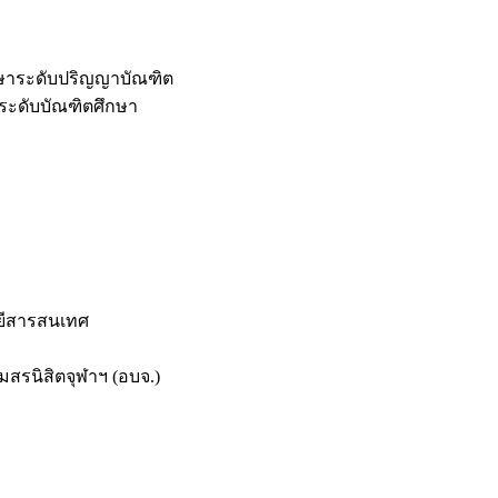
กษาระดับปริญญาบัณฑิต
ระดับบัณฑิตศึกษา
ยีสารสนเทศ
สรนิสิตจุฬาฯ (อบจ.)