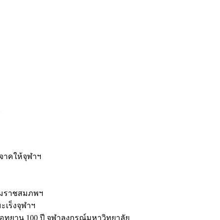
ะ
ิจาคให้จุฬาฯ
รมราชสมภพฯ
มะเร็งจุฬาฯ
ุทยาน 100 ปี จุฬาลงกรณ์มหาวิทยาลัย