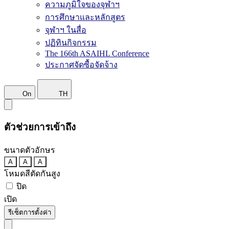
ความภูมิใจของจุฬาฯ
การศึกษาและหลักสูตร
จุฬาฯ ในสื่อ
ปฏิทินกิจกรรม
The 166th ASAIHL Conference
ประกาศจัดซื้อจัดจ้าง
On
TH
ตัวช่วยการเข้าถึง
ขนาดตัวอักษร
A
A
A
โหมดสีตัดกันสูง
ปิด
เปิด
รีเซ็ตการตั้งค่า