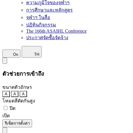
ความภูมิใจของจุฬาฯ
การศึกษาและหลักสูตร
จุฬาฯ ในสื่อ
ปฏิทินกิจกรรม
The 166th ASAIHL Conference
ประกาศจัดซื้อจัดจ้าง
On
TH
ตัวช่วยการเข้าถึง
ขนาดตัวอักษร
A
A
A
โหมดสีตัดกันสูง
ปิด
เปิด
รีเซ็ตการตั้งค่า